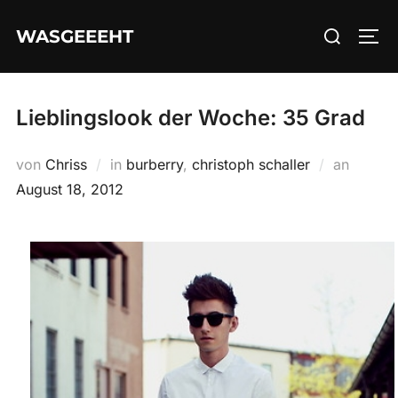
Zum
Suchen
WASGEEEHT
Inhalt
SEI
nach:
springen
Lieblingslook der Woche: 35 Grad
Veröffe
von
Chriss
in
burberry
,
christoph schaller
an
am
August 18, 2012