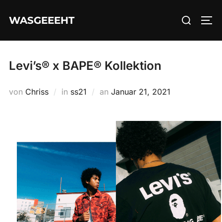
Zum
Suchen
WASGEEEHT
Inhalt
SEI
nach:
springen
Levi’s® x BAPE® Kollektion
Veröffentlicht
von
Chriss
in
ss21
an
Januar 21, 2021
am