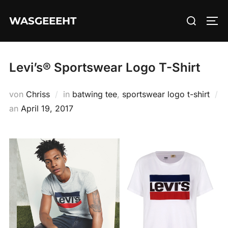
Zum
Suchen
WASGEEEHT
Inhalt
SEI
nach:
springen
Levi’s® Sportswear Logo T-Shirt
von
Chriss
in
batwing tee
,
sportswear logo t-shirt
Veröffentlicht
an
April 19, 2017
am