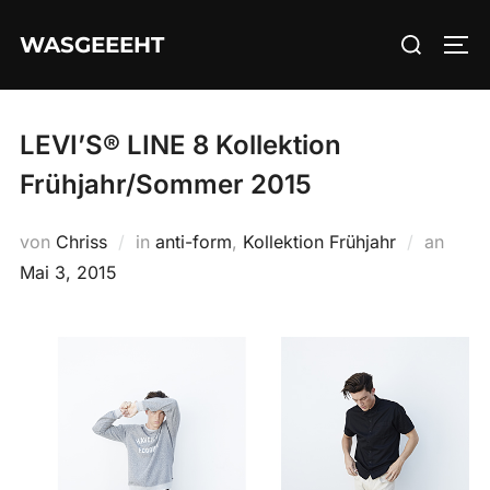
Zum
Suchen
WASGEEEHT
Inhalt
SEI
nach:
springen
LEVI’S® LINE 8 Kollektion
Frühjahr/Sommer 2015
Veröff
von
Chriss
in
anti-form
,
Kollektion Frühjahr
an
am
Mai 3, 2015