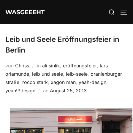
Zum
Suchen
WASGEEEHT
Inhalt
SEI
nach:
springen
Leib und Seele Eröffnungsfeier in
Berlin
von
Chriss
in
ali sinlik
,
eröffnungsfeier
,
lars
orlamünde
,
leib und seele
,
leib-seele
,
oranienburger
straße
,
rocco stark
,
xagon man
,
yeah-design
,
Veröffentlicht
yeah!!!design
an
August 25, 2013
am