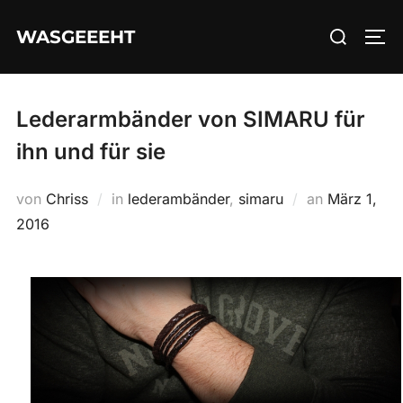
Zum
Suchen
WASGEEEHT
Inhalt
SEI
nach:
springen
Lederarmbänder von SIMARU für
ihn und für sie
Veröffentli
von
Chriss
in
lederambänder
,
simaru
an
März 1,
am
2016