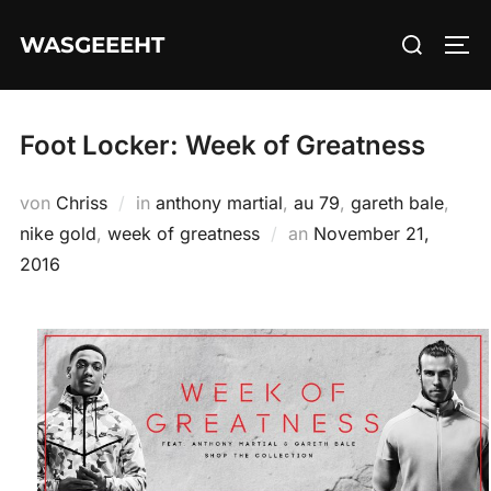
Zum
Suchen
WASGEEEHT
Inhalt
SEI
nach:
springen
Foot Locker: Week of Greatness
von
Chriss
in
anthony martial
,
au 79
,
gareth bale
,
Veröffentlicht
nike gold
,
week of greatness
an
November 21,
am
2016