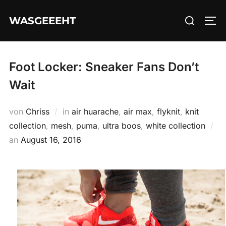
Zum
Suchen
WASGEEEHT
Inhalt
SEI
nach:
springen
Foot Locker: Sneaker Fans Don’t
Wait
von
Chriss
in
air huarache
,
air max
,
flyknit
,
knit
collection
,
mesh
,
puma
,
ultra boos
,
white collection
Veröffentlicht
an
August 16, 2016
am