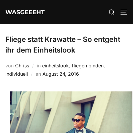
Zum
Suchen
WASGEEEHT
Inhalt
SEI
nach:
springen
Fliege statt Krawatte – So entgeht
ihr dem Einheitslook
von
Chriss
in
einheitslook
,
fliegen binden
,
Veröffentlicht
individuell
an
August 24, 2016
am