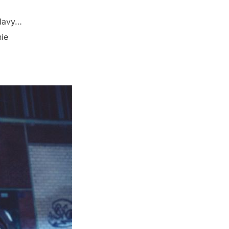
 Navy…
ie