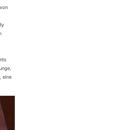
 von
By
n
nts
unge,
 eine