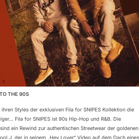
 TO THE 90S
 ihren Styles der exklusiven Fila for SNIPES Kollektion die
ger… Fila for SNIPES ist 90s Hip-Hop und R&B. Die
 sind ein Rewind zur authentischen Streetwear der goldenen
 Cool J, der in seinem „Hey Lover“ Video auf dem Dach eines