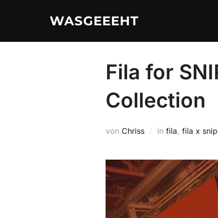
Zum
WASGEEEHT
Inhalt
springen
Fila for SN
Collection
von
Chriss
in
fila
,
fila x sni