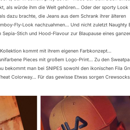
kt, als würde ihm die Welt gehören… Oder der sporty Look
als dazu brachte, die Jeans aus dem Schrank ihrer älteren
omboy-Fly-Look nachzuahmen… Und nicht zuletzt Naughty 
m Sepia-Stich und Hood-Flavour zur Blaupause eines ganze
S Kollektion kommt mit ihrem eigenen Farbkonzept…
 unifarbene Pieces mit großem Logo-Print… Zu den Sweatpa
au bekommt man bei SNIPES sowohl den ikonischen Fila Gr
Wheat Colorway… Für das gewisse Etwas sorgen Crewsocks,