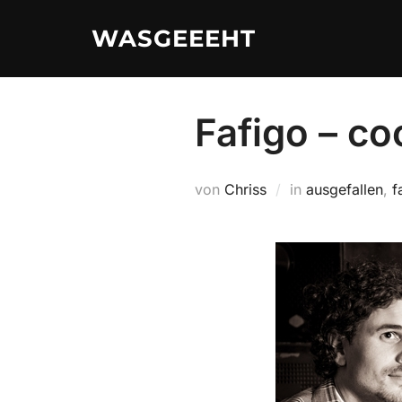
Zum
WASGEEEHT
Inhalt
springen
Fafigo – co
von
Chriss
in
ausgefallen
,
f