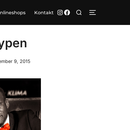
Suchen
Instagram
Facebook
nlineshops
Kontakt
SEITENLEIST
nach:
Typen
fentlicht
mber 9, 2015