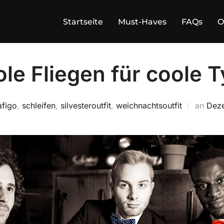
Startseite
Must-Haves
FAQs
O
ole Fliegen für coole 
Veröf
afigo
,
schleifen
,
silvesteroutfit
,
weichnachtsoutfit
an
Deze
am