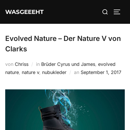
Zum
Suchen
WASGEEEHT
Inhalt
SEIT
nach:
springen
Evolved Nature – Der Nature V von
Clarks
von
Chriss
in
Brüder Cyrus und James
,
evolved
Veröffentlicht
nature
,
nature v
,
nubukleder
an
September 1, 2017
am