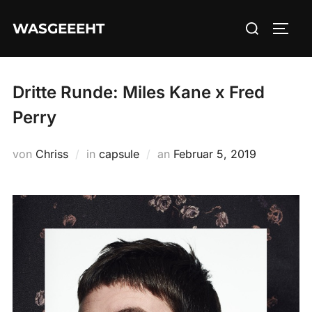
Zum
Suchen
WASGEEEHT
Inhalt
SEIT
nach:
springen
Dritte Runde: Miles Kane x Fred
Perry
Veröffentlicht
von
Chriss
in
capsule
an
Februar 5, 2019
am