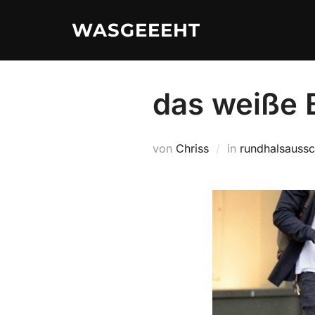
Zum
WASGEEEHT
Inhalt
springen
das weiße B
von
Chriss
in
rundhalsaussc