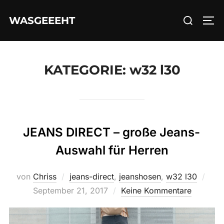
Zum
Suchen
WASGEEEHT
Inhalt
SEI
nach:
springen
KATEGORIE:
w32 l30
JEANS DIRECT – große Jeans-
Auswahl für Herren
Verö
von
Chriss
jeans-direct
,
jeanshosen
,
w32 l30
am
September 21, 2017
Keine Kommentare