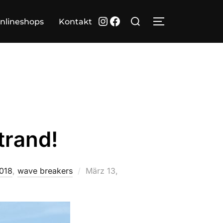
Suchen
Instagram
Facebook
nlineshops
Kontakt
SEITENLEIST
nach:
trand!
Veröffentlicht
2018
,
wave breakers
März 13,
am