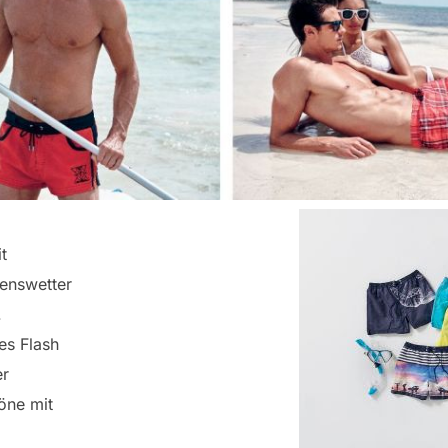
t
enswetter
.
es Flash
er
öne mit