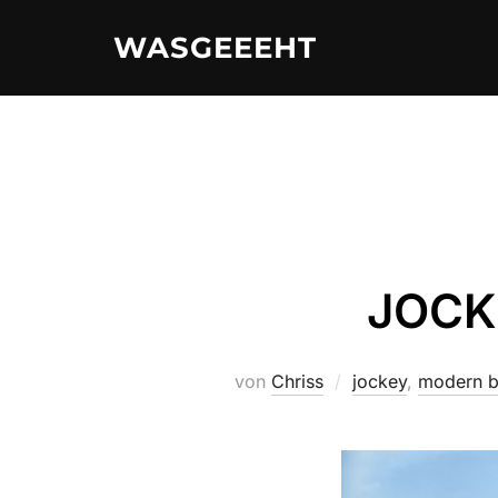
Zum
WASGEEEHT
Inhalt
springen
JOCKE
von
Chriss
jockey
,
modern 