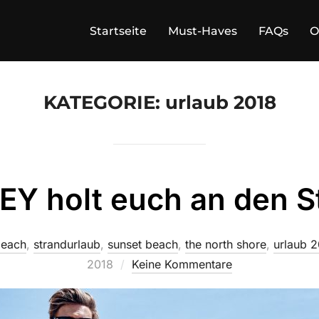
Startseite
Must-Haves
FAQs
O
KATEGORIE:
urlaub 2018
Y holt euch an den S
beach
,
strandurlaub
,
sunset beach
,
the north shore
,
urlaub 
2018
Keine Kommentare