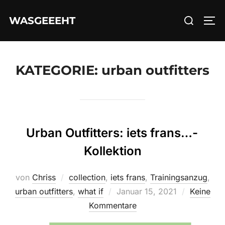
Zum
Suchen
WASGEEEHT
Inhalt
SEI
nach:
springen
KATEGORIE:
urban outfitters
Urban Outfitters: iets frans…-
Kollektion
von
Chriss
collection
,
iets frans
,
Trainingsanzug
,
Veröffentlicht
urban outfitters
,
what if
Januar 15, 2021
Keine
am
Kommentare