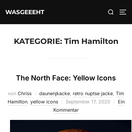
Zum
Suchen
WASGEEEHT
Inhalt
SEI
nach:
springen
KATEGORIE:
Tim Hamilton
The North Face: Yellow Icons
von
Chriss
daunenjkacke
,
retro nuptse jacke
,
Tim
Veröffentlicht
Hamilton
,
yellow icons
September 17, 2020
Ein
am
Kommentar