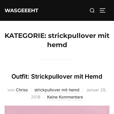
Zum
Suchen
WASGEEEHT
Inhalt
SEIT
nach:
springen
KATEGORIE:
strickpullover mit
hemd
Outfit: Strickpullover mit Hemd
Veröffentlicht
von
Chriss
strickpullover mit hemd
Januar 29,
am
2018
Keine Kommentare