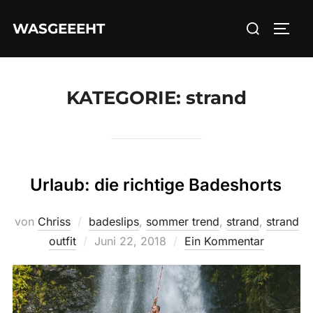
Zum
Suchen
WASGEEEHT
Inhalt
SEIT
nach:
springen
KATEGORIE:
strand
Urlaub: die richtige Badeshorts
von
Chriss
badeslips
,
sommer trend
,
strand
,
strand
Veröffentlicht
outfit
Juni 22, 2018
Ein Kommentar
am