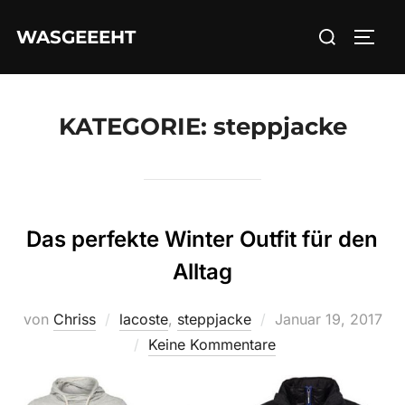
Zum
Suchen
WASGEEEHT
Inhalt
SEIT
nach:
springen
KATEGORIE:
steppjacke
Das perfekte Winter Outfit für den
Alltag
Veröffentlicht
von
Chriss
lacoste
,
steppjacke
Januar 19, 2017
am
Keine Kommentare