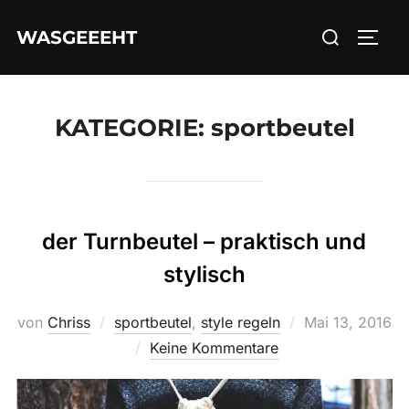
Zum
Suchen
WASGEEEHT
Inhalt
SEIT
nach:
springen
KATEGORIE:
sportbeutel
der Turnbeutel – praktisch und
stylisch
Veröffentlicht
von
Chriss
sportbeutel
,
style regeln
Mai 13, 2016
am
Keine Kommentare