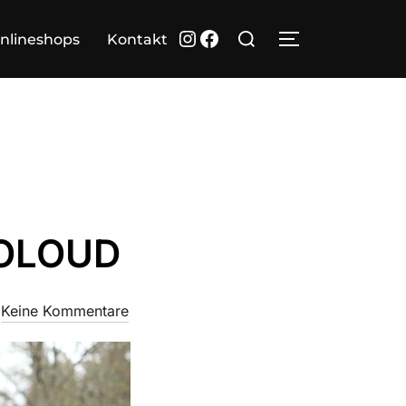
Suchen
Instagram
Facebook
nlineshops
Kontakt
SEITENLEIST
nach:
COLOUD
Keine Kommentare