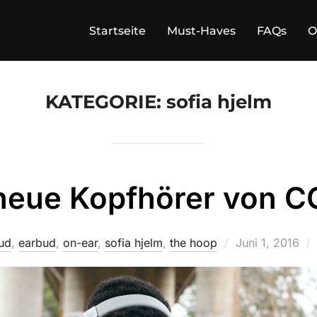
Startseite
Must-Haves
FAQs
O
KATEGORIE:
sofia hjelm
neue Kopfhörer von 
Veröffentlicht
ud
,
earbud
,
on-ear
,
sofia hjelm
,
the hoop
Juni 1, 2016
am