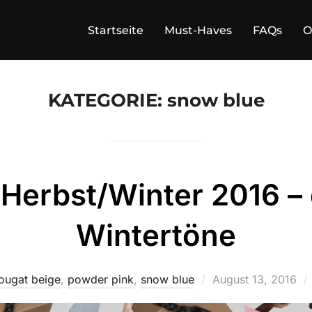
Startseite
Must-Haves
FAQs
O
KATEGORIE:
snow blue
Herbst/Winter 2016 – 
Wintertöne
Veröffentlicht
ougat beige
,
powder pink
,
snow blue
August 13, 2016
am