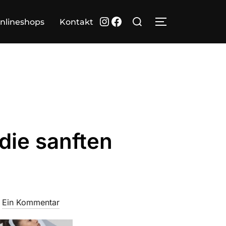
Suchen
Instagram
Facebook
nlineshops
Kontakt
SEITENLEIST
nach:
die sanften
Ein Kommentar