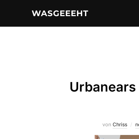
Zum
WASGEEEHT
Inhalt
springen
Urbanears 
von
Chriss
n