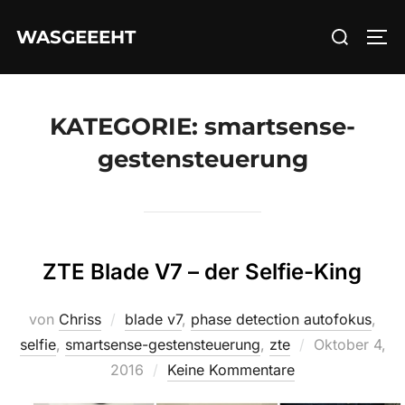
Zum
Suchen
WASGEEEHT
Inhalt
SEI
nach:
springen
KATEGORIE:
smartsense-
gestensteuerung
ZTE Blade V7 – der Selfie-King
von
Chriss
blade v7
,
phase detection autofokus
,
Veröffentlicht
selfie
,
smartsense-gestensteuerung
,
zte
Oktober 4,
am
2016
Keine Kommentare