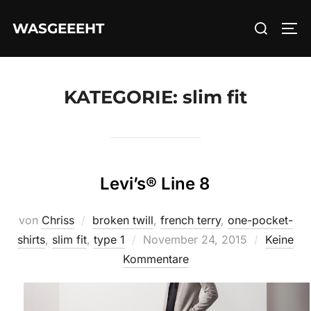
Zum
Suchen
WASGEEEHT
Inhalt
SEI
nach:
springen
KATEGORIE:
slim fit
Levi’s® Line 8
von
Chriss
broken twill
,
french terry
,
one-pocket-
Veröffentlicht
shirts
,
slim fit
,
type 1
November 24, 2015
Keine
am
Kommentare