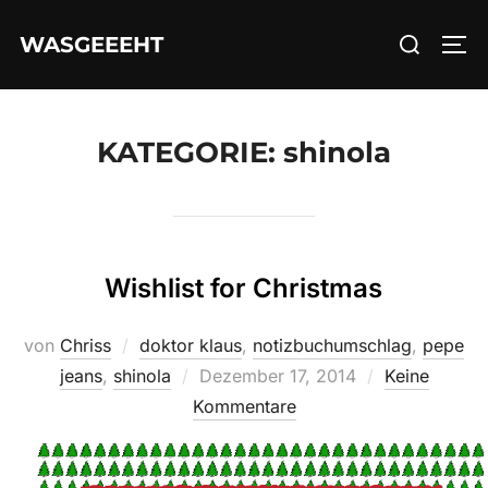
Zum
Suchen
WASGEEEHT
Inhalt
SEI
nach:
springen
KATEGORIE:
shinola
Wishlist for Christmas
von
Chriss
doktor klaus
,
notizbuchumschlag
,
pepe
Veröffentlicht
jeans
,
shinola
Dezember 17, 2014
Keine
am
Kommentare