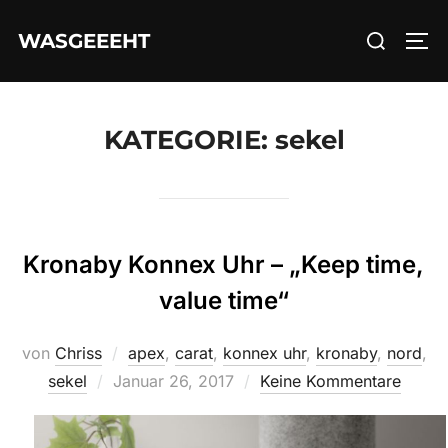
Zum
Suchen
WASGEEEHT
Inhalt
SEI
nach:
springen
KATEGORIE:
sekel
Kronaby Konnex Uhr – „Keep time,
value time“
von
Chriss
apex
,
carat
,
konnex uhr
,
kronaby
,
nord
,
Veröffentlicht
sekel
Januar 26, 2017
Keine Kommentare
am