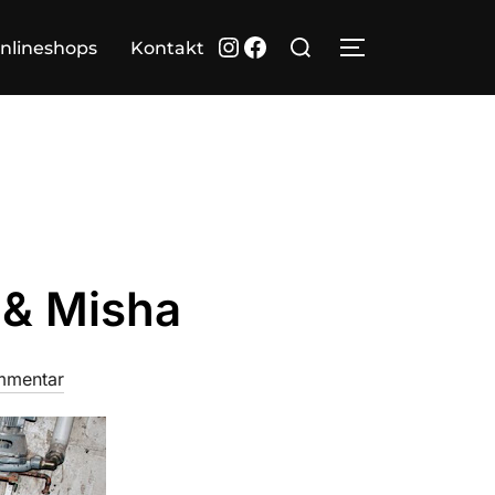
Suchen
Instagram
Facebook
nlineshops
Kontakt
SEITENLEIST
nach:
 & Misha
mmentar