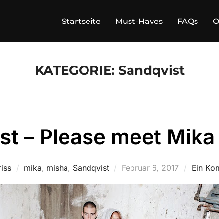
Startseite
Must-Haves
FAQs
O
KATEGORIE:
Sandqvist
st – Please meet Mika
Veröffentlicht
iss
mika
,
misha
,
Sandqvist
Februar 6, 2017
Ein Ko
am