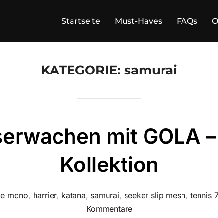
Startseite
Must-Haves
FAQs
O
KATEGORIE:
samurai
serwachen mit GOLA –
Kollektion
pe mono
,
harrier
,
katana
,
samurai
,
seeker slip mesh
,
tennis 
Kommentare