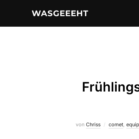
Zum
WASGEEEHT
Inhalt
springen
Frühling
von
Chriss
comet
,
equi