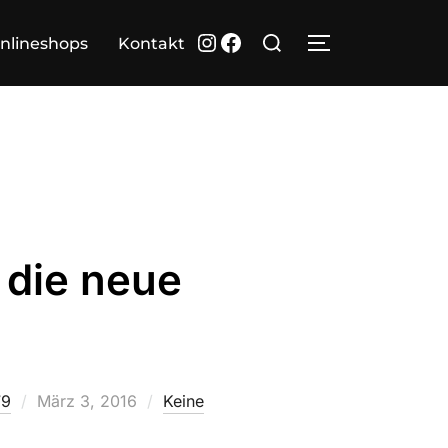
Suchen
Instagram
Facebook
nlineshops
Kontakt
SEITENLEIST
nach:
 die neue
Veröffentlicht
79
März 3, 2016
Keine
am