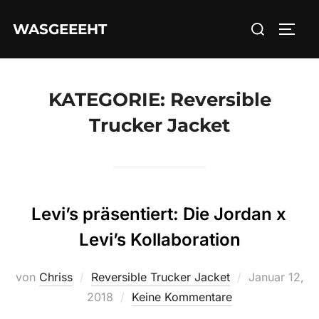
Zum
Suchen
WASGEEEHT
Inhalt
SEIT
nach:
springen
KATEGORIE:
Reversible
Trucker Jacket
Levi’s präsentiert: Die Jordan x
Levi’s Kollaboration
Veröffentlicht
von
Chriss
Reversible Trucker Jacket
Januar 12,
am
2018
Keine Kommentare