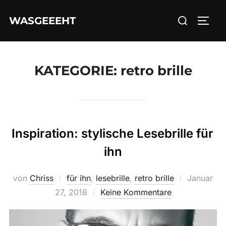
Zum
Suchen
WASGEEEHT
Inhalt
SEIT
nach:
springen
KATEGORIE:
retro brille
Inspiration: stylische Lesebrille für
ihn
Veröffentl
von
Chriss
für ihn
,
lesebrille
,
retro brille
Januar
am
27, 2018
Keine Kommentare