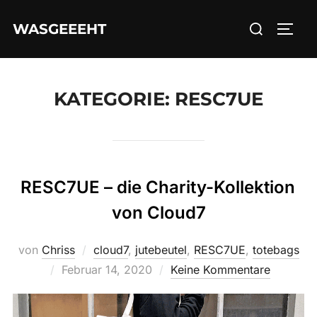
Zum
Suchen
WASGEEEHT
Inhalt
SEIT
nach:
springen
KATEGORIE:
RESC7UE
RESC7UE – die Charity-Kollektion
von Cloud7
von
Chriss
cloud7
,
jutebeutel
,
RESC7UE
,
totebags
Veröffentlicht
Februar 14, 2020
Keine Kommentare
am