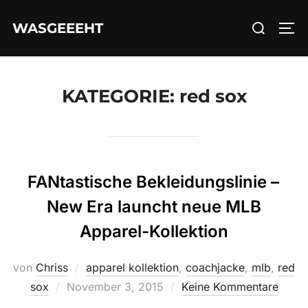
Zum
Suchen
WASGEEEHT
Inhalt
SEI
nach:
springen
KATEGORIE:
red sox
FANtastische Bekleidungslinie –
New Era launcht neue MLB
Apparel-Kollektion
von
Chriss
apparel kollektion
,
coachjacke
,
mlb
,
red
Veröffentlicht
sox
November 3, 2015
Keine Kommentare
am