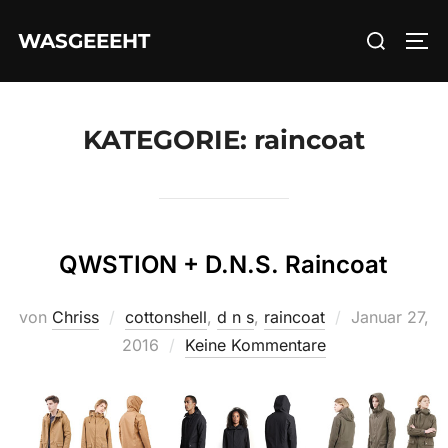
Zum
Suchen
WASGEEEHT
Inhalt
SEI
nach:
springen
KATEGORIE:
raincoat
QWSTION + D.N.S. Raincoat
Veröffentlich
von
Chriss
cottonshell
,
d n s
,
raincoat
Januar 27,
am
2016
Keine Kommentare