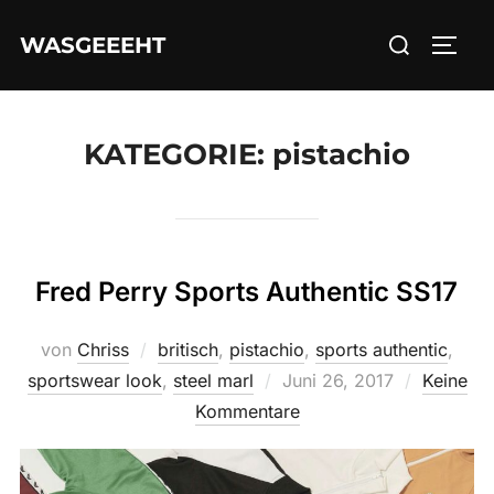
Zum
Suchen
WASGEEEHT
Inhalt
SEIT
nach:
springen
KATEGORIE:
pistachio
Fred Perry Sports Authentic SS17
von
Chriss
britisch
,
pistachio
,
sports authentic
,
Veröffentlicht
sportswear look
,
steel marl
Juni 26, 2017
Keine
am
Kommentare