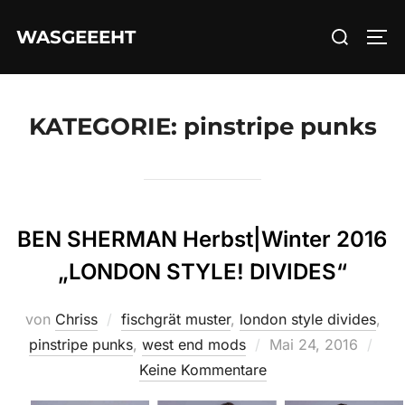
Zum
Suchen
WASGEEEHT
Inhalt
SEI
nach:
springen
KATEGORIE:
pinstripe punks
BEN SHERMAN Herbst|Winter 2016
„LONDON STYLE! DIVIDES“
von
Chriss
fischgrät muster
,
london style divides
,
Veröffentlicht
pinstripe punks
,
west end mods
Mai 24, 2016
am
Keine Kommentare