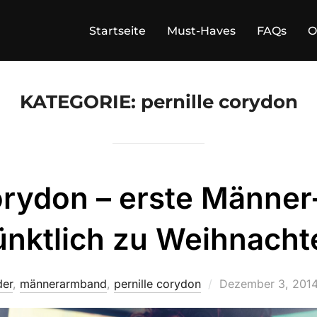
Startseite
Must-Haves
FAQs
O
KATEGORIE:
pernille corydon
orydon – erste Männer
ünktlich zu Weihnacht
Veröffentlicht
er
,
männerarmband
,
pernille corydon
Dezember 3, 201
am