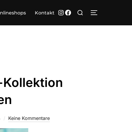
Suchen
Instagram
Facebook
nlineshops
Kontakt
SEITENLEIST
nach:
-Kollektion
en
4
Keine Kommentare