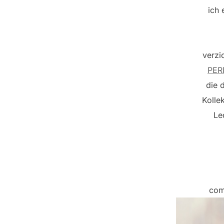
ich 
verzi
PER
die 
Kolle
Le
com