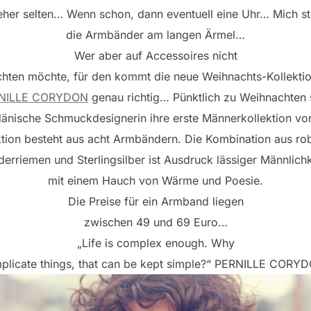
eher selten… Wenn schon, dann eventuell eine Uhr… Mich s
die Armbänder am langen Ärmel…
Wer aber auf Accessoires nicht
chten möchte, für den kommt die neue Weihnachts-Kollekti
NILLE CORYDON
genau richtig… Pünktlich zu Weihnachten s
dänische Schmuckdesignerin ihre erste Männerkollektion vor
ktion besteht aus acht Armbändern. Die Kombination aus ro
derriemen und Sterlingsilber ist Ausdruck lässiger Männlichk
mit einem Hauch von Wärme und Poesie.
Die Preise für ein Armband liegen
zwischen 49 und 69 Euro…
„Life is complex enough. Why
plicate things, that can be kept simple?“ PERNILLE COR