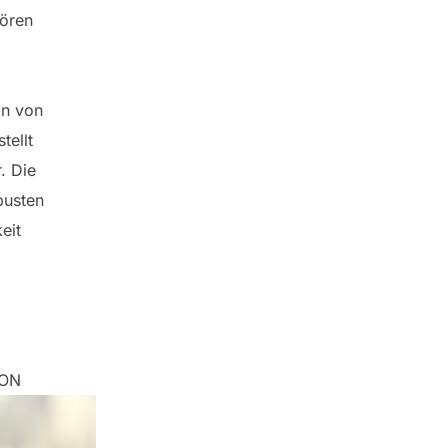
tören
on von
tellt
. Die
busten
eit
YDON