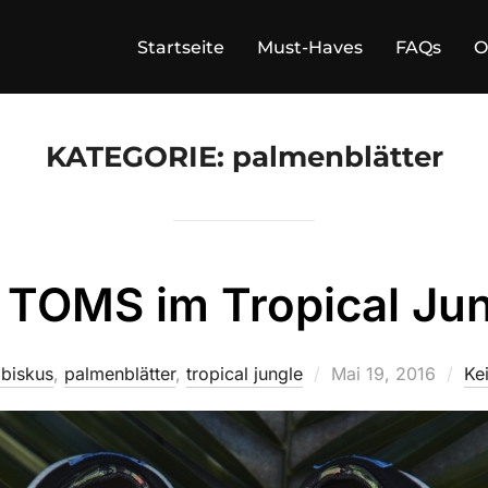
Startseite
Must-Haves
FAQs
O
KATEGORIE:
palmenblätter
 TOMS im Tropical Ju
Veröffentlicht
ibiskus
,
palmenblätter
,
tropical jungle
Mai 19, 2016
Ke
am