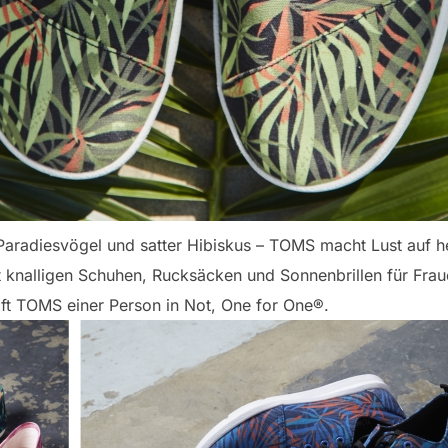
Paradiesvögel und satter Hibiskus – TOMS macht Lust auf h
 knalligen Schuhen, Rucksäcken und Sonnenbrillen für Fra
lft TOMS einer Person in Not, One for One®.