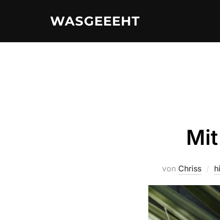
Zum
WASGEEEHT
Inhalt
springen
Mit
von
Chriss
h