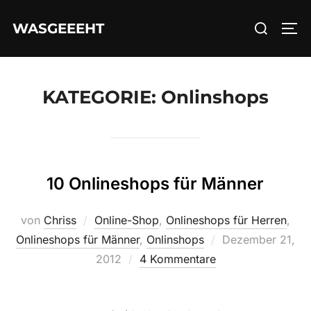
Zum
Suchen
WASGEEEHT
Inhalt
SEI
nach:
springen
KATEGORIE:
Onlinshops
10 Onlineshops für Männer
von
Chriss
Online-Shop
,
Onlineshops für Herren
,
Veröffentlicht
Onlineshops für Männer
,
Onlinshops
Dezember 21,
am
2012
4 Kommentare