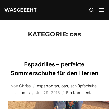
Zum
Suchen
WASGEEEHT
Inhalt
SEI
nach:
springen
KATEGORIE:
oas
Espadrilles – perfekte
Sommerschuhe für den Herren
von
Chriss
espartogras
,
oas
,
schlüpfschuhe
,
Veröffentlicht
soludos
Juli 29, 2016
Ein Kommentar
am