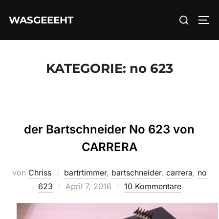
Zum
Suchen
WASGEEEHT
Inhalt
SEI
nach:
springen
KATEGORIE:
no 623
der Bartschneider No 623 von
CARRERA
von
Chriss
bartrtimmer
,
bartschneider
,
carrera
,
no
Veröffentlicht
623
April 7, 2016
10 Kommentare
am