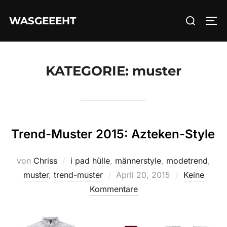
Zum
Suchen
WASGEEEHT
Inhalt
SEI
nach:
springen
KATEGORIE:
muster
Trend-Muster 2015: Azteken-Style
von
Chriss
i pad hülle
,
männerstyle
,
modetrend
,
Veröffentlicht
muster
,
trend-muster
April 20, 2015
Keine
am
Kommentare