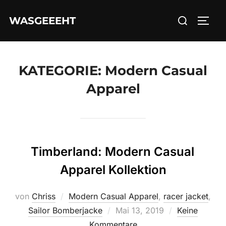
Zum
Suchen
WASGEEEHT
Inhalt
SEIT
nach:
springen
KATEGORIE:
Modern Casual
Apparel
Timberland: Modern Casual
Apparel Kollektion
von
Chriss
Modern Casual Apparel
,
racer jacket
,
Veröffentlicht
Sailor Bomberjacke
Mai 13, 2019
Keine
am
Kommentare