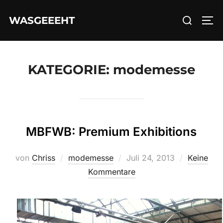
Zum
Suchen
WASGEEEHT
Inhalt
SEI
nach:
springen
KATEGORIE:
modemesse
MBFWB: Premium Exhibitions
Veröffentlicht
von
Chriss
modemesse
Juli 24, 2013
Keine
am
Kommentare