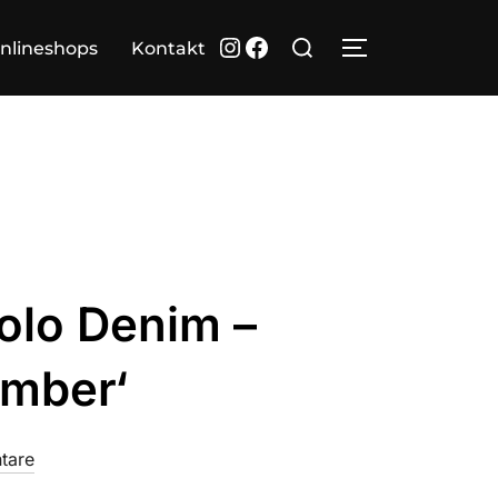
Suchen
Instagram
Facebook
nlineshops
Kontakt
SEITENLEIST
nach:
olo Denim –
mber‘
tare