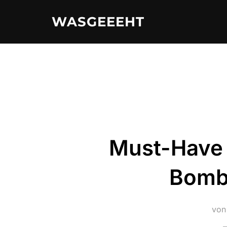
Zum
WASGEEEHT
Inhalt
springen
Must-Have 
Bomb
vo