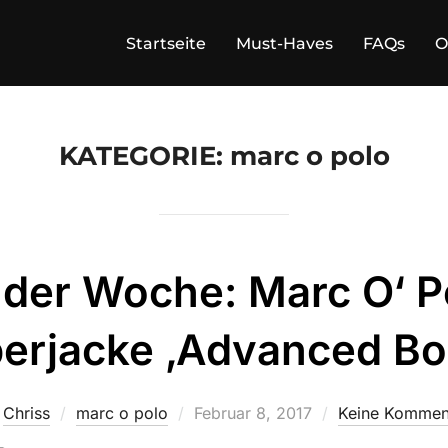
Startseite
Must-Haves
FAQs
O
KATEGORIE:
marc o polo
der Woche: Marc O‘ P
erjacke ‚Advanced Bo
Veröffentlicht
n
Chriss
marc o polo
Februar 8, 2017
Keine Kommen
am