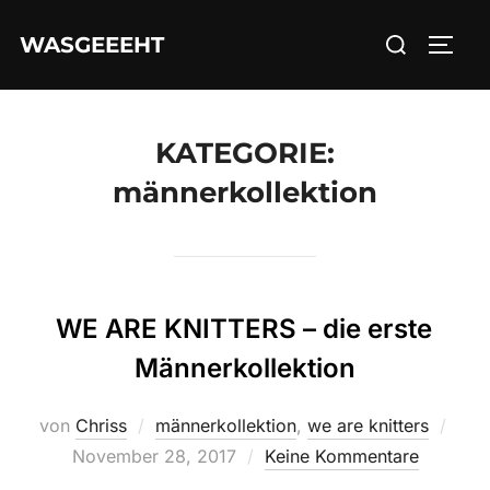
Zum
Suchen
WASGEEEHT
Inhalt
SEIT
nach:
springen
KATEGORIE:
männerkollektion
WE ARE KNITTERS – die erste
Männerkollektion
Veröf
von
Chriss
männerkollektion
,
we are knitters
am
November 28, 2017
Keine Kommentare