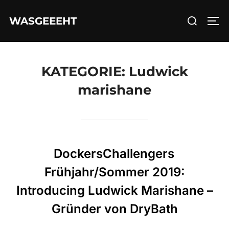
Zum
Suchen
WASGEEEHT
Inhalt
SEI
nach:
springen
KATEGORIE:
Ludwick
marishane
DockersChallengers
Frühjahr/Sommer 2019:
Introducing Ludwick Marishane –
Gründer von DryBath