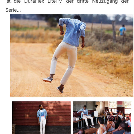
ist die ​DuraFlex Lite​TM der dritte Neuzugang der
Serie…