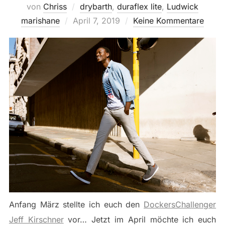
von
Chriss
drybarth
,
duraflex lite
,
Ludwick
Veröffentlicht
marishane
April 7, 2019
Keine Kommentare
am
Anfang März stellte ich euch den
DockersChallenger
Jeff Kirschner
vor… Jetzt im April möchte ich euch