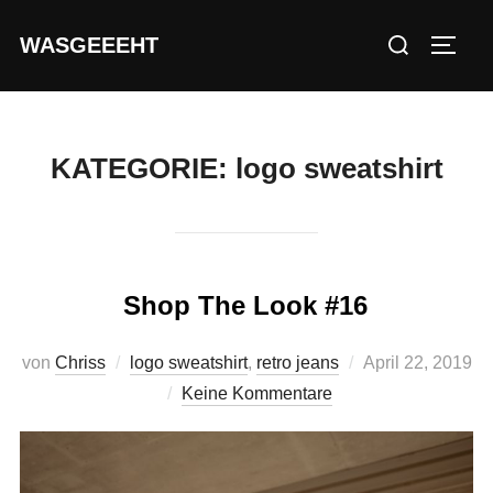
Zum
Suchen
WASGEEEHT
Inhalt
SEIT
nach:
springen
KATEGORIE:
logo sweatshirt
Shop The Look #16
Veröffentlicht
von
Chriss
logo sweatshirt
,
retro jeans
April 22, 2019
am
Keine Kommentare