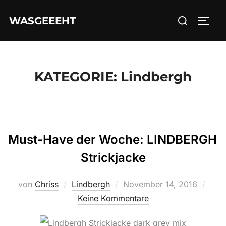
Zum
Suchen
WASGEEEHT
Inhalt
SEIT
nach:
springen
KATEGORIE:
Lindbergh
Must-Have der Woche: LINDBERGH
Strickjacke
Veröffentlicht
von
Chriss
Lindbergh
November 14, 2016
am
Keine Kommentare